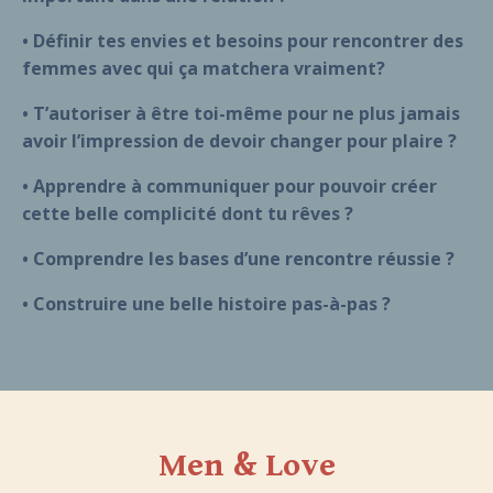
• Définir tes envies et besoins pour rencontrer des
femmes
avec qui ça matchera vraiment?
• T’autoriser à être toi-même pour ne plus jamais
avoir
l’impression de devoir changer pour plaire ?
• Apprendre à communiquer pour pouvoir créer
cette belle
complicité dont tu rêves ?
• Comprendre les bases d’une rencontre réussie ?
• Construire une belle histoire pas-à-pas ?
Men & Love