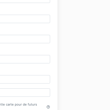
tte carte pour de futurs
help_outline