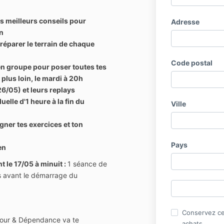
s meilleurs conseils pour
Adresse
on
réparer le terrain de chaque
Code postal
en groupe pour poser toutes tes
 plus loin, le mardi à 20h
6/05) et leurs replays
elle d'1 heure à la fin du
Ville
er tes exercices et ton
Pays
en
 le 17/05 à minuit :
1 séance de
s avant le démarrage du
Conservez ce
mour & Dépendance va te
achats